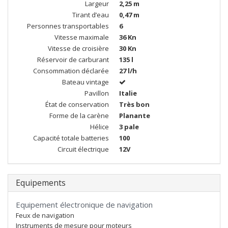
Largeur
2,25 m
Tirant d’eau
0,47 m
Personnes transportables
6
Vitesse maximale
36 Kn
Vitesse de croisière
30 Kn
Réservoir de carburant
135 l
Consommation déclarée
27 l/h
Bateau vintage
Pavillon
Italie
État de conservation
Très bon
Forme de la carène
Planante
Hélice
3 pale
Capacité totale batteries
100
Circuit électrique
12V
Equipements
Equipement électronique de navigation
Feux de navigation
Instruments de mesure pour moteurs