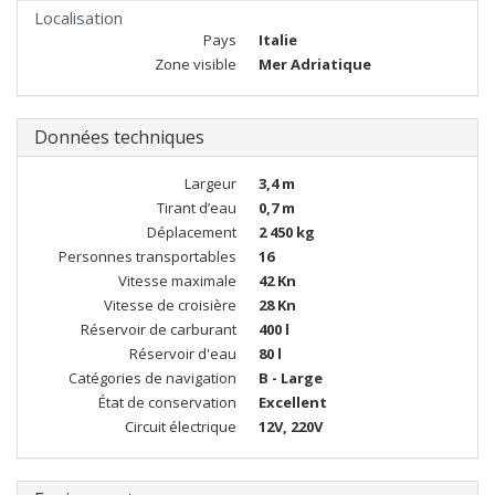
Localisation
Pays
Italie
Zone visible
Mer Adriatique
Données techniques
Largeur
3,4 m
Tirant d’eau
0,7 m
Déplacement
2 450 kg
Personnes transportables
16
Vitesse maximale
42 Kn
Vitesse de croisière
28 Kn
Réservoir de carburant
400 l
Réservoir d'eau
80 l
Catégories de navigation
B - Large
État de conservation
Excellent
Circuit électrique
12V, 220V