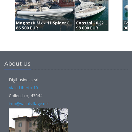
Coastal 10 (2018)
Capelli Tempest 900 Luxe (2024)
98 000 EUR
90 000 EUR
9
About Us
Digibusiness srl
Viale Libertà 10
Collecchio, 43044
info@yachtvillage.net