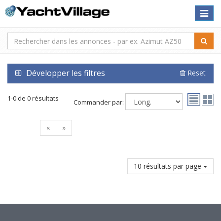
Toggle
naviga
Développer les filtres
Reset
1-0 de 0 résultats
Commander par:
«
»
10 résultats par page