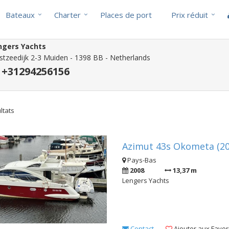
Bateaux
Charter
Places de port
Prix réduit
ngers Yachts
tzeedijk 2-3 Muiden - 1398 BB - Netherlands
+31294256156
ltats
Azimut 43s Okometa (20
Pays-Bas
2008
13,37 m
Lengers Yachts
Contact
Ajouter aux Favor