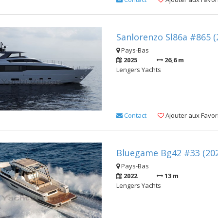
Sanlorenzo Sl86a #865 (
Pays-Bas
2025
26,6 m
Lengers Yachts
Contact
Ajouter aux Favor
Bluegame Bg42 #33 (202
Pays-Bas
2022
13 m
Lengers Yachts