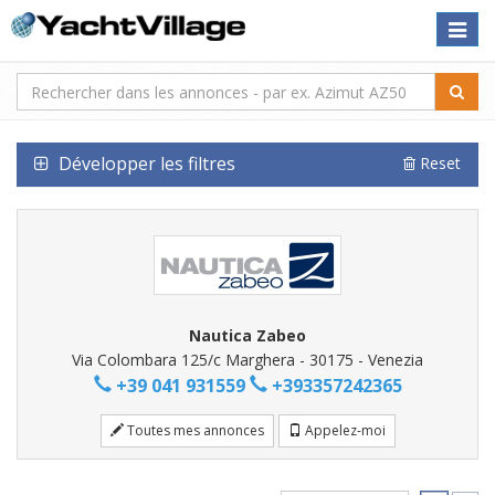
Toggle
naviga
Développer les filtres
Reset
Nautica Zabeo
Via Colombara 125/c Marghera - 30175 - Venezia
+39 041 931559
+393357242365
Toutes mes annonces
Appelez-moi