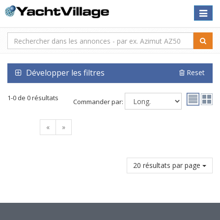
Toggle
naviga
Développer les filtres
Reset
1-0 de 0 résultats
Commander par:
«
»
20 résultats par page