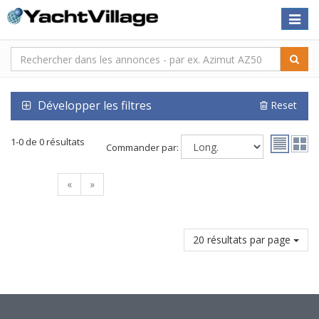
Toggle
naviga
Développer les filtres
Reset
1-0 de 0 résultats
Commander par:
«
»
20 résultats par page