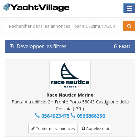
Toggle
naviga
Développer les filtres
Reset
Race Nautica Marine
Punta Ala edificio 2H Fronte Porto 58043 Castiglione della
Pescaia ( GR )
0564923475
0566866256
Toutes mes annonces
Appelez-moi