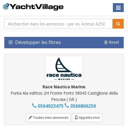
Toggle
naviga
Développer les filtres
Reset
Race Nautica Marine
Punta Ala edificio 2H Fronte Porto 58043 Castiglione della
Pescaia ( GR )
0564923475
0566866256
Toutes mes annonces
Appelez-moi