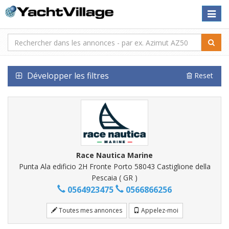
Toggle
naviga
Développer les filtres
Reset
Race Nautica Marine
Punta Ala edificio 2H Fronte Porto 58043 Castiglione della
Pescaia ( GR )
0564923475
0566866256
Toutes mes annonces
Appelez-moi