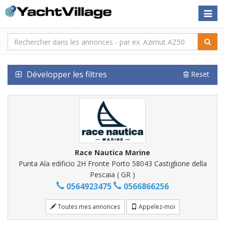
Toggle
naviga
Développer les filtres
Reset
Race Nautica Marine
Punta Ala edificio 2H Fronte Porto 58043 Castiglione della
Pescaia ( GR )
0564923475
0566866256
Toutes mes annonces
Appelez-moi