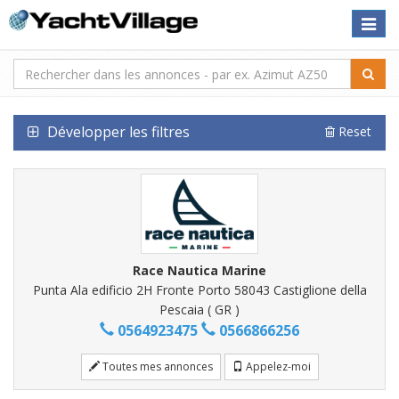
Toggle
naviga
Développer les filtres
Reset
Race Nautica Marine
Punta Ala edificio 2H Fronte Porto 58043 Castiglione della
Pescaia ( GR )
0564923475
0566866256
Toutes mes annonces
Appelez-moi