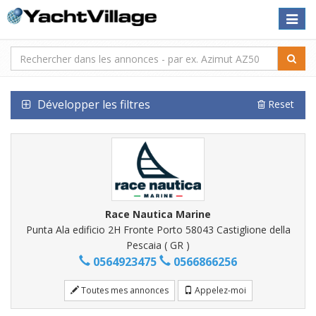
Toggle
naviga
Développer les filtres
Reset
Race Nautica Marine
Punta Ala edificio 2H Fronte Porto 58043 Castiglione della
Pescaia ( GR )
0564923475
0566866256
Toutes mes annonces
Appelez-moi