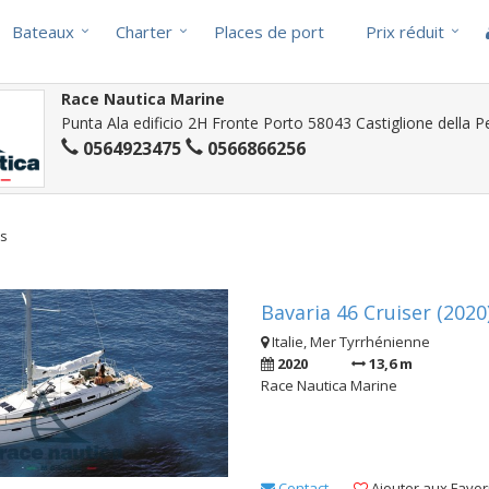
Bateaux
Charter
Places de port
Prix réduit
Race Nautica Marine
Punta Ala edificio 2H Fronte Porto 58043 Castiglione della Pe
0564923475
0566866256
ts
Bavaria 46 Cruiser (2020
Italie, Mer Tyrrhénienne
2020
13,6 m
Race Nautica Marine
Contact
Ajouter aux Favor