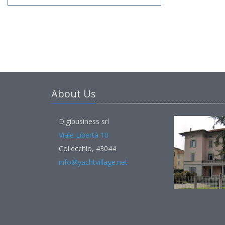
About Us
Digibusiness srl
Viale Libertà 10
Collecchio, 43044
info@yachtvillage.net