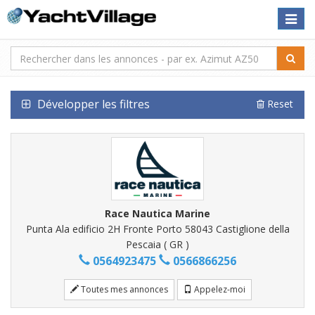
Toggle
naviga
Développer les filtres
Reset
Race Nautica Marine
Punta Ala edificio 2H Fronte Porto 58043 Castiglione della
Pescaia ( GR )
0564923475
0566866256
Toutes mes annonces
Appelez-moi