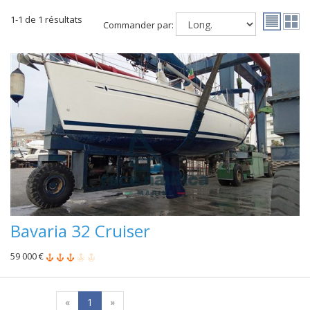
1-1 de 1 résultats
Commander par:
Bavaria 32 Cruiser
59 000 €
«
1
»