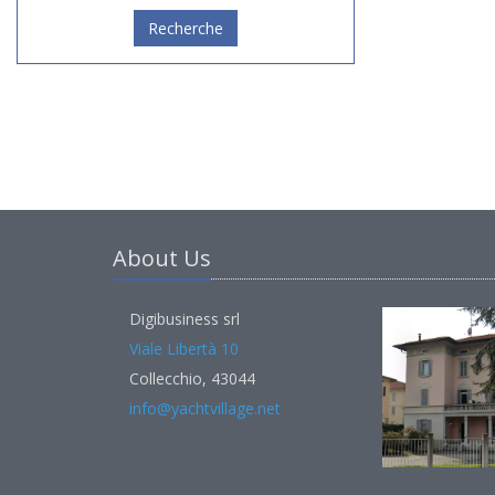
Recherche
About Us
Digibusiness srl
Viale Libertà 10
Collecchio, 43044
info@yachtvillage.net