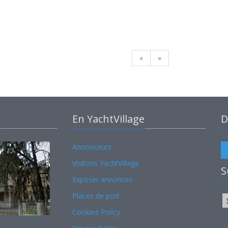
«
»
En YachtVillage
D
Annonceurs
Visitons YachtVillage
S
Exposer annonces
Places de port
Cookies Policy