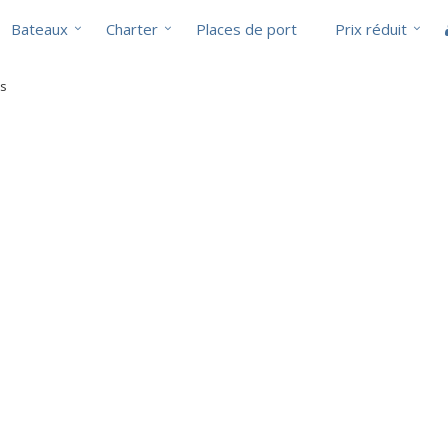
Bateaux
Charter
Places de port
Prix réduit
ts