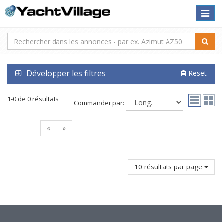
Toggle
naviga
Développer les filtres
Reset
1-0 de 0 résultats
Commander par:
«
»
10 résultats par page