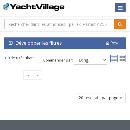
Toggle
naviga
Développer les filtres
Reset
1-0 de 0 résultats
Commander par:
«
»
20 résultats par page