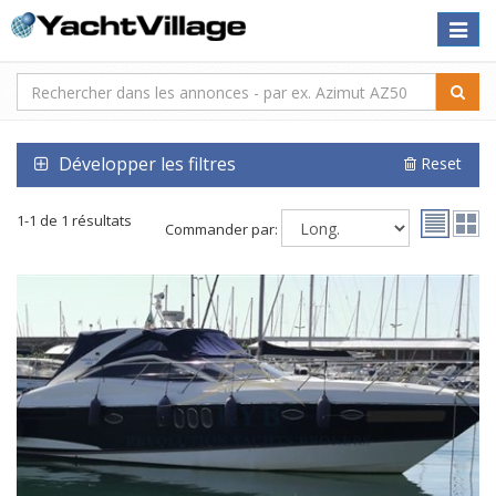
Toggle
naviga
Développer les filtres
Reset
1-1 de 1 résultats
Commander par: