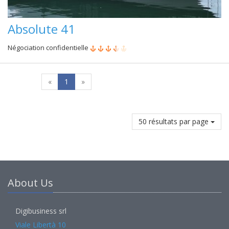
Absolute 41
Négociation confidentielle
«
1
»
50 résultats par page
About Us
Digibusiness srl
Viale Libertà 10