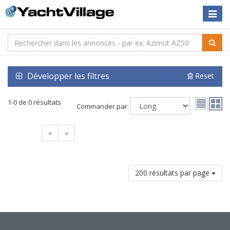
Toggle
naviga
Développer les filtres
Reset
1-0 de 0 résultats
Commander par:
«
»
200 résultats par page