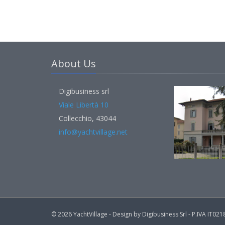
About Us
Digibusiness srl
Viale Libertà 10
Collecchio, 43044
info@yachtvillage.net
© 2026 YachtVillage - Design by Digibusiness Srl - P.IVA IT