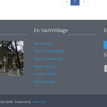
«
1
»
En YachtVillage
D
Annonceurs
Visitons YachtVillage
S
Exposer annonces
Places de port
Cookies Policy
Privacy Policy
02184210348 - Powered by
Navis.net