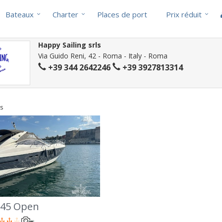
Bateaux
Charter
Places de port
Prix réduit
Happy Sailing srls
Via Guido Reni, 42 - Roma - Italy - Roma
+39 344 2642246
+39 3927813314
ts
 45 Open