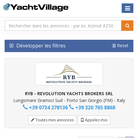
Toggle
naviga
Développer les filtres
Reset
RYB - REVOLUTION YACHTS BROKERS SRL
Lungomare Gramsci Sud - Porto San Giorgio (FM) - Italy
+39 0734 278136
+39 320 765 8868
Toutes mes annonces
Appelez-moi