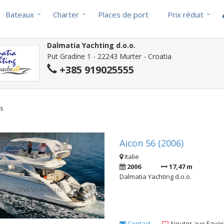
Bateaux
Charter
Places de port
Prix réduit
Dalmatia Yachting d.o.o.
Put Gradine 1 - 22243 Murter - Croatia
+385 919025555
ts
Aicon 56 (2006)
Italie
2006
17,47 m
Dalmatia Yachting d.o.o.
Contact
Ajouter aux Favor