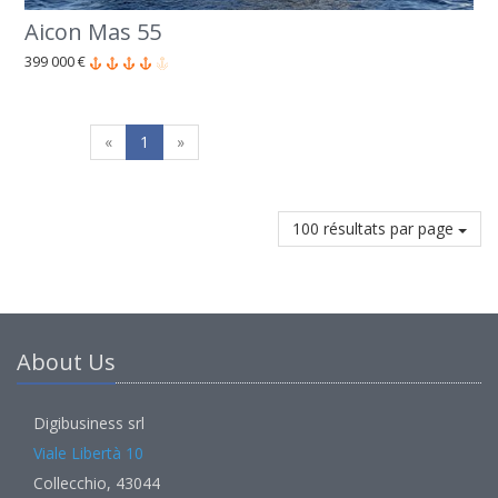
Aicon Mas 55
399 000 €
«
1
»
100 résultats par page
About Us
Digibusiness srl
Viale Libertà 10
Collecchio, 43044