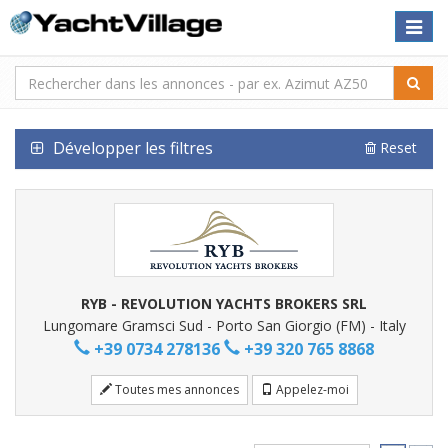
Toggle
naviga
Développer les filtres
Reset
RYB - REVOLUTION YACHTS BROKERS SRL
Lungomare Gramsci Sud - Porto San Giorgio (FM) - Italy
+39 0734 278136
+39 320 765 8868
Toutes mes annonces
Appelez-moi