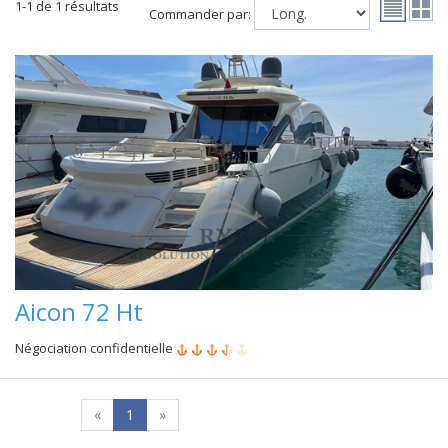
1-1 de 1 résultats
Commander par:
Aicon 72 Ht
Négociation confidentielle
«
1
»