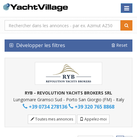
Toggle
naviga
Développer les filtres
Reset
RYB - REVOLUTION YACHTS BROKERS SRL
Lungomare Gramsci Sud - Porto San Giorgio (FM) - Italy
+39 0734 278136
+39 320 765 8868
Toutes mes annonces
Appelez-moi