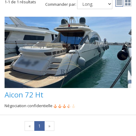
1-1 de 1 résultats
Commander par:
Aicon 72 Ht
Négociation confidentielle
«
1
»