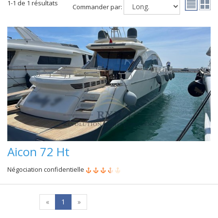
1-1 de 1 résultats
Commander par:
Aicon 72 Ht
Négociation confidentielle
«
1
»