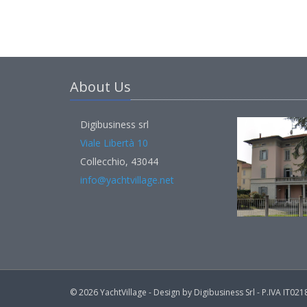
About Us
Digibusiness srl
Viale Libertà 10
Collecchio, 43044
info@yachtvillage.net
© 2026 YachtVillage - Design by Digibusiness Srl - P.IVA IT