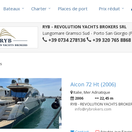
Bateaux
Charter
Places de port
Prix réduit
RYB - REVOLUTION YACHTS BROKERS SRL
Lungomare Gramsci Sud - Porto San Giorgio (FM
+39 0734 278136
+39 320 765 8868
ts
Aicon 72 Ht (2006)
Italie, Mer Adriatique
2006
22,45 m
RYB - REVOLUTION YACHTS BROKE
info@rybrokers.com
Contact
Ajouter aux Favor