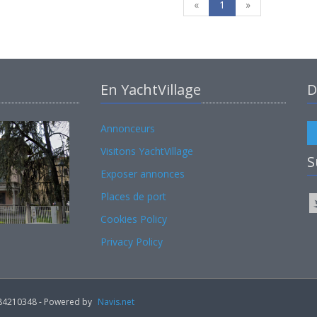
«
1
»
En YachtVillage
D
Annonceurs
Visitons YachtVillage
S
Exposer annonces
Places de port
Cookies Policy
Privacy Policy
02184210348 - Powered by
Navis.net