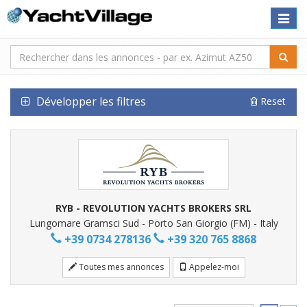
Toggle
naviga
Développer les filtres
Reset
RYB - REVOLUTION YACHTS BROKERS SRL
Lungomare Gramsci Sud - Porto San Giorgio (FM) - Italy
+39 0734 278136
+39 320 765 8868
Toutes mes annonces
Appelez-moi