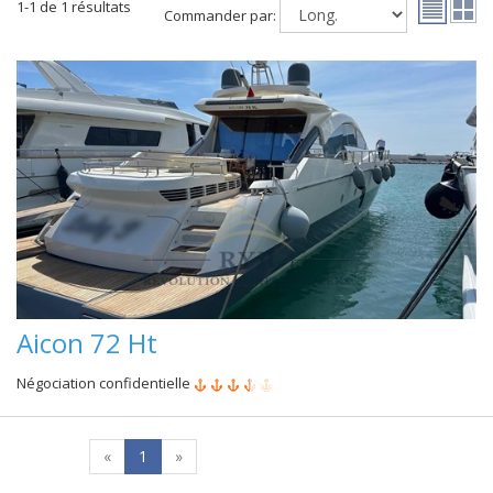
1-1 de 1 résultats
Commander par:
Aicon 72 Ht
Négociation confidentielle
«
1
»