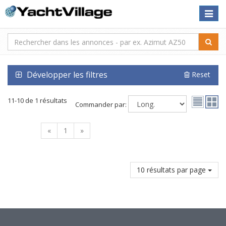
Toggle
naviga
Développer les filtres
Reset
11-10 de 1 résultats
Commander par:
«
1
»
10 résultats par page