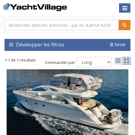
Toggle
naviga
Développer les filtres
Reset
1-1 de 1 résultats
Commander par: