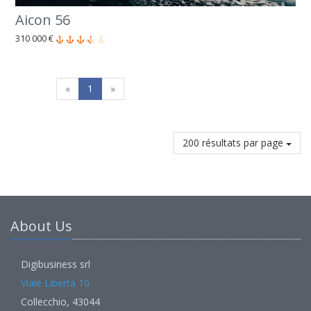
Aicon 56
310 000 €
«
1
»
200 résultats par page
About Us
Digibusiness srl
Viale Libertà 10
Collecchio, 43044