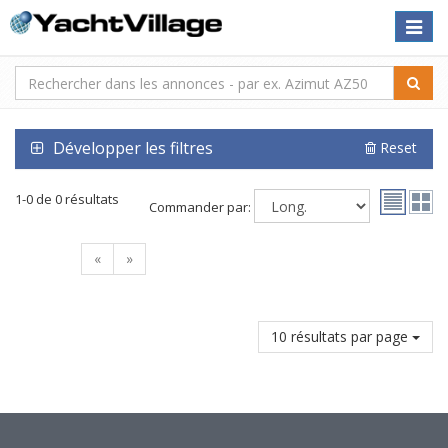
Toggle
naviga
Développer les filtres
Reset
1-0 de 0 résultats
Commander par:
«
»
10 résultats par page