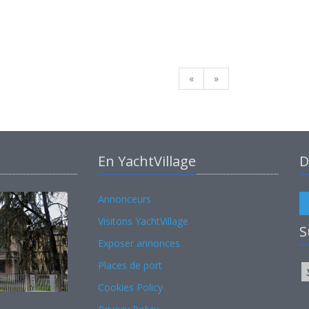
«
»
En YachtVillage
D
Annonceurs
Visitons YachtVillage
S
Exposer annonces
Places de port
Cookies Policy