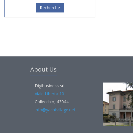
Recherche
About Us
Digibusiness srl
Viale Libertà 10
Collecchio, 43044
info@yachtvillage.net