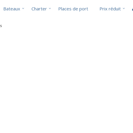
Bateaux
Charter
Places de port
Prix réduit
ts