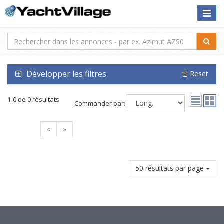
Toggle
naviga
Développer les filtres
Reset
1-0 de 0 résultats
Commander par:
«
»
50 résultats par page