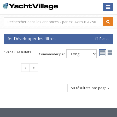
Toggle
naviga
Développer les filtres
Reset
1-0 de 0 résultats
Commander par:
«
»
50 résultats par page