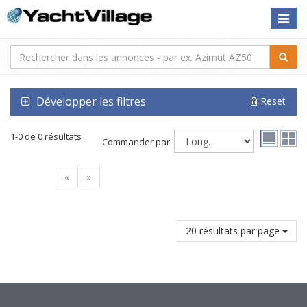
Toggle
naviga
Développer les filtres
Reset
1-0 de 0 résultats
Commander par:
«
»
20 résultats par page