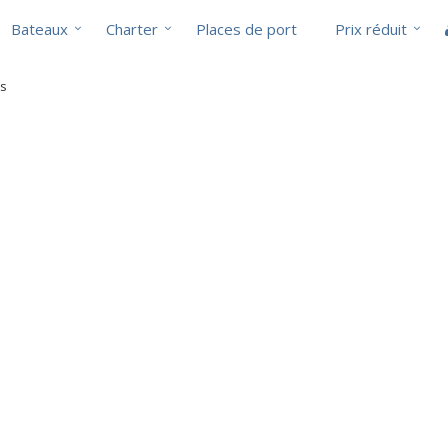
Bateaux
Charter
Places de port
Prix réduit
ts