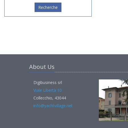
Recherche
About Us
Digibusiness srl
Viale Libertà 10
Collecchio, 43044
info@yachtvillage.net