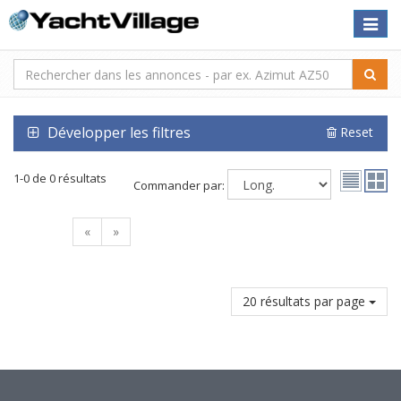
Toggle
naviga
Développer les filtres
Reset
1-0 de 0 résultats
Commander par:
«
»
20 résultats par page