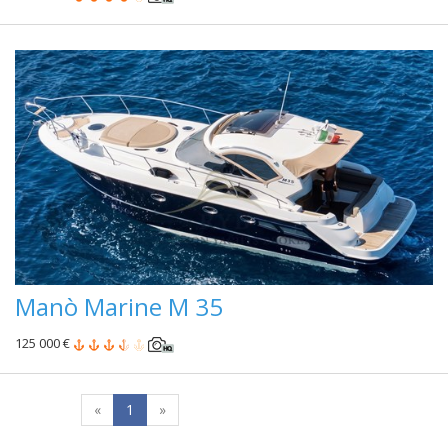
Manò Marine M 35
125 000 €
«
1
»