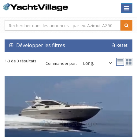
Toggle
naviga
Développer les filtres
Reset
1-3 de 3 résultats
Commander par: