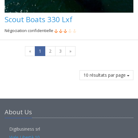
Scout Boats 330 Lxf
Négociation confidentielle
«
1
2
3
»
10 résultats par page
About Us
Digibusiness srl
Viale Libertà 10