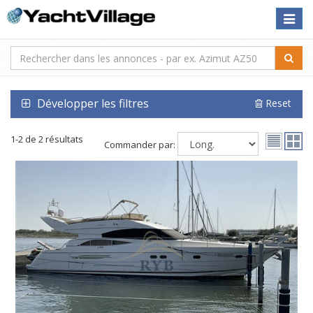
Toggle
naviga
Développer les filtres
Reset
1-2 de 2 résultats
Commander par: