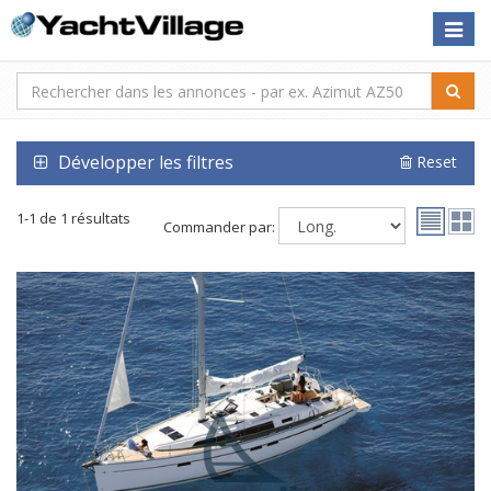
Toggle
naviga
Développer les filtres
Reset
1-1 de 1 résultats
Commander par: