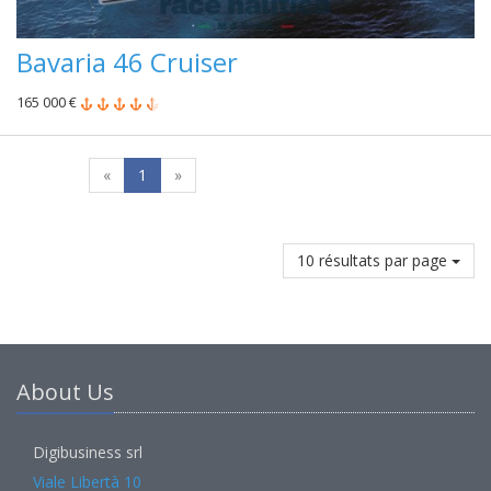
Bavaria 46 Cruiser
165 000 €
«
1
»
10 résultats par page
About Us
Digibusiness srl
Viale Libertà 10