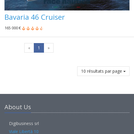
Bavaria 46 Cruiser
165 000 €
«
1
»
10 résultats par page
About Us
Digibusiness srl
Viale Libertà 10