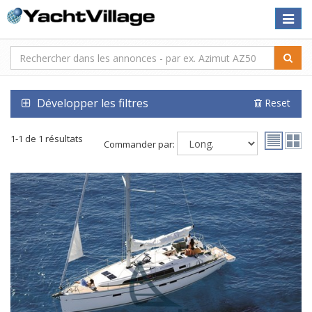
Toggle
naviga
Développer les filtres
Reset
1-1 de 1 résultats
Commander par: