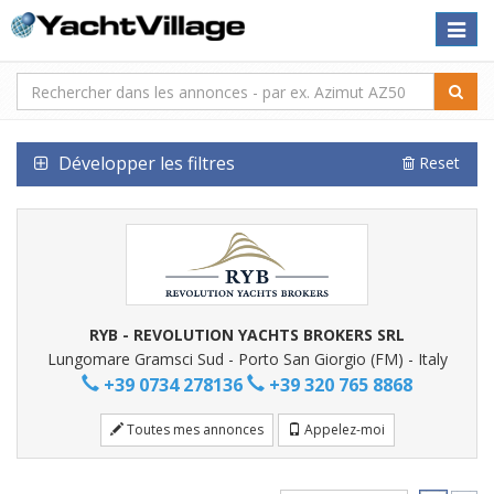
Toggle
naviga
Développer les filtres
Reset
RYB - REVOLUTION YACHTS BROKERS SRL
Lungomare Gramsci Sud - Porto San Giorgio (FM) - Italy
+39 0734 278136
+39 320 765 8868
Toutes mes annonces
Appelez-moi