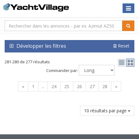
Toggle
naviga
Développer les filtres
Reset
281-280 de 277 résultats
Commander par:
«
1
...
24
25
26
27
28
»
10 résultats par page