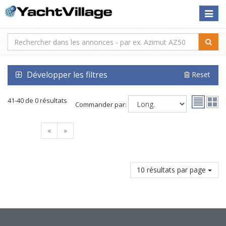
Toggle
naviga
Développer les filtres
Reset
41-40 de 0 résultats
Commander par:
«
»
10 résultats par page