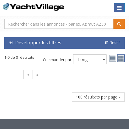
Toggle
naviga
Développer les filtres
Reset
1-0 de 0 résultats
Commander par:
«
»
100 résultats par page