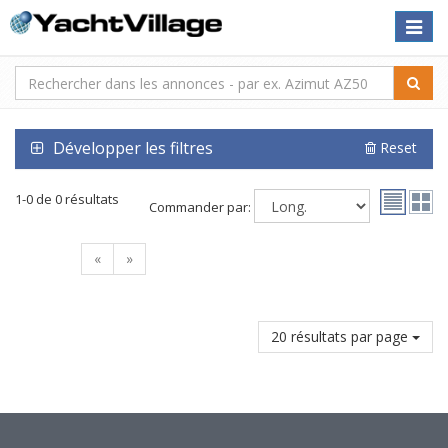
Toggle
naviga
Développer les filtres
Reset
1-0 de 0 résultats
Commander par:
«
»
20 résultats par page