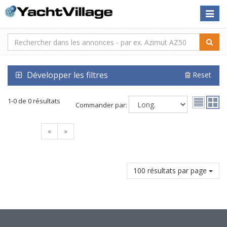
Toggle
naviga
Développer les filtres
Reset
1-0 de 0 résultats
Commander par:
«
»
100 résultats par page