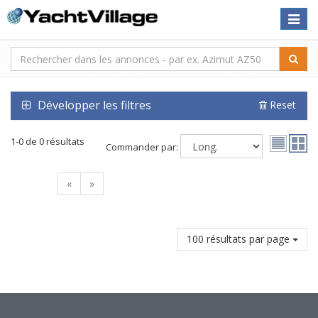
Toggle
naviga
Développer les filtres
Reset
1-0 de 0 résultats
Commander par:
«
»
100 résultats par page